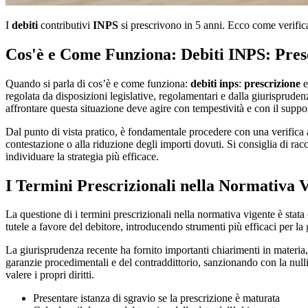
I
debiti
contributivi
INPS
si prescrivono in 5 anni. Ecco come verific
Cos'è e Come Funziona: Debiti INPS: Pres
Quando si parla di cos’è e come funziona:
debiti
inps
:
prescrizione
regolata da disposizioni legislative, regolamentari e dalla giurisprudenz
affrontare questa situazione deve agire con tempestività e con il support
Dal punto di vista pratico, è fondamentale procedere con una verifica a
contestazione o alla riduzione degli importi dovuti. Si consiglia di rac
individuare la strategia più efficace.
I Termini Prescrizionali nella Normativa 
La questione di i termini prescrizionali nella normativa vigente è stat
tutele a favore del debitore, introducendo strumenti più efficaci per la
La giurisprudenza recente ha fornito importanti chiarimenti in materia
garanzie procedimentali e del contraddittorio, sanzionando con la nullit
valere i propri diritti.
Presentare istanza di sgravio se la prescrizione è maturata