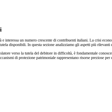
i
tà e interessa un numero crescente di contribuenti italiani. La crisi econ
ela disponibili. In questa sezione analizziamo gli aspetti più rilevanti d
islatore verso la tutela del debitore in difficoltà, è fondamentale conosc
ccanismi di protezione patrimoniale rappresentano risorse preziose per c