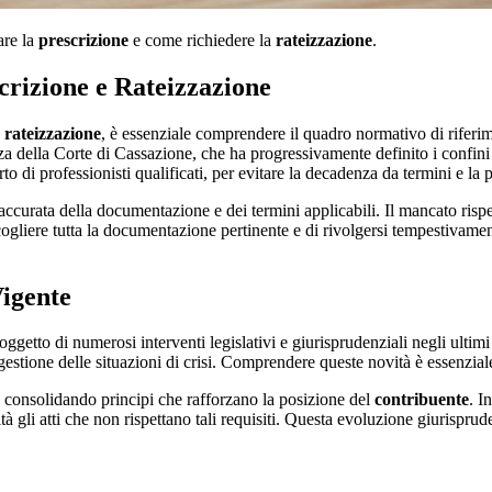
are la
prescrizione
e come richiedere la
rateizzazione
.
crizione e Rateizzazione
e
rateizzazione
, è essenziale comprendere il quadro normativo di riferim
a della Corte di Cassazione, che ha progressivamente definito i confini dei
o di professionisti qualificati, per evitare la decadenza da termini e la p
ccurata della documentazione e dei termini applicabili. Il mancato rispet
cogliere tutta la documentazione pertinente e di rivolgersi tempestivamen
Vigente
a oggetto di numerosi interventi legislativi e giurisprudenziali negli ul
 gestione delle situazioni di crisi. Comprendere queste novità è essenziale
, consolidando principi che rafforzano la posizione del
contribuente
. I
à gli atti che non rispettano tali requisiti. Questa evoluzione giurispru