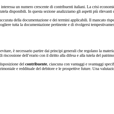
 interessa un numero crescente di contribuenti italiani. La crisi economi
ela disponibili. In questa sezione analizziamo gli aspetti più rilevanti d
ccurata della documentazione e dei termini applicabili. Il mancato rispet
cogliere tutta la documentazione pertinente e di rivolgersi tempestivamen
evitare, è necessario partire dai principi generali che regolano la materi
di riscossione dell’erario con il diritto alla difesa e alla tutela del pat
disposizione del
contribuente
, ciascuna con vantaggi e svantaggi specif
patrimoniale e reddituale del debitore e le prospettive future. Una valutaz