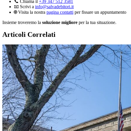
📞 Chiama il
+39 347 512 3581
📧 Scrivi a
info@salvadebitori.it
🌐 Visita la nostra
pagina contatti
per fissare un appuntamento
Insieme troveremo la
soluzione migliore
per la tua situazione.
Articoli Correlati