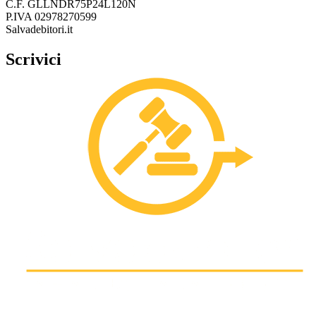
C.F. GLLNDR75P24L120N
P.IVA 02978270599
Salvadebitori.it
Scrivici