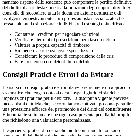
mancato rispetto delle scadenze può comportare la perdita definitiva
del diritto alla contestazione o alla riduzione degli importi dovuti. Si
consiglia di raccogliere tutta la documentazione pertinente e di
rivolgersi tempestivamente a un professionista specializzato che
possa valutare la situazione e individuare la strategia più efficace.
Contattare i creditori per negoziare soluzioni
Verificare i termini di prescrizione per ciascun debito
Valutare la propria capacità di rimborso
Richiedere assistenza legale specializzata
Considerare le procedure di composizione della crisi
Fare un elenco completo di tutti i debiti
Consigli Pratici e Errori da Evitare
L’analisi di consigli pratici e errori da evitare richiede un approccio
sistematico che tenga conto sia degli aspetti giuridici sia delle
implicazioni pratiche per il debitore. La disciplina vigente prevede
meccanismi di tutela che, se correttamente attivati, possono garantire
una protezione efficace del patrimonio e dei diritti del
contribuente
.
È importante sottolineare che ogni caso presenta peculiarità proprie
che richiedono una valutazione personalizzata.
L’esperienza pratica dimostra che molti contribuenti non sono
consapevoli dei diritti e delle tutele che la legge riconosce loro.