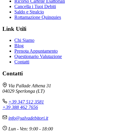
Ricorso Cartelle Esattoriali
Cancella i Tuoi Debiti
Saldo e Stralcio
Rottamazione Quinquies
Link Utili
Chi Siamo
Blog
Prenota Appuntamento
Questionario Valutazione
Contatti
Contatti
Via Pallade Athena 31
Avv. Andrea Galli
×
04029 Sperlonga (LT)
Online - Risponde subito
+39 347 512 3581
+39 388 462 7656
📋 CARTELLE ESATTORIALI
info@salvadebitori.it
Le cartelle esattoriali possono essere contestate
Lun - Ven: 9:00 - 18:00
in molti casi. Analizziamo insieme la tua situazione