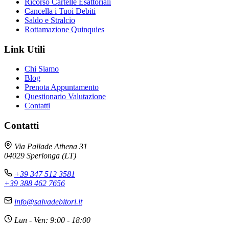
Ricorso Cartelle Esattoriali
Cancella i Tuoi Debiti
Saldo e Stralcio
Rottamazione Quinquies
Link Utili
Chi Siamo
Blog
Prenota Appuntamento
Questionario Valutazione
Contatti
Contatti
Avv. Andrea Galli
×
Online - Risponde subito
Via Pallade Athena 31
04029 Sperlonga (LT)
+39 347 512 3581
+39 388 462 7656
📋 CARTELLE ESATTORIALI
Le cartelle esattoriali possono essere contestate
info@salvadebitori.it
in molti casi. Analizziamo insieme la tua situazione
Lun - Ven: 9:00 - 18:00
per trovare la soluzione migliore.