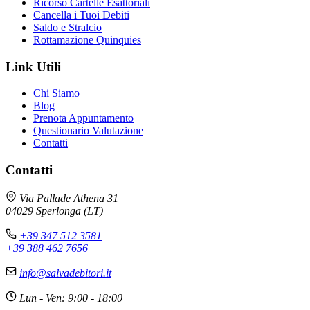
Ricorso Cartelle Esattoriali
Cancella i Tuoi Debiti
Saldo e Stralcio
Rottamazione Quinquies
Link Utili
Chi Siamo
Blog
Prenota Appuntamento
Questionario Valutazione
Contatti
Contatti
Avv. Andrea Galli
×
Via Pallade Athena 31
Online - Risponde subito
04029 Sperlonga (LT)
+39 347 512 3581
+39 388 462 7656
📋 CARTELLE ESATTORIALI
info@salvadebitori.it
Le cartelle esattoriali possono essere contestate
in molti casi. Analizziamo insieme la tua situazione
Lun - Ven: 9:00 - 18:00
per trovare la soluzione migliore.