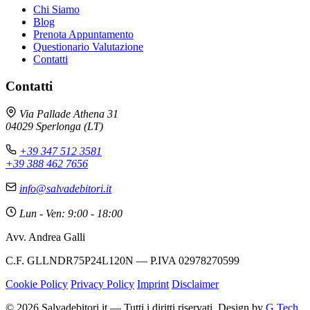
Chi Siamo
Blog
Prenota Appuntamento
Questionario Valutazione
Contatti
Contatti
Via Pallade Athena 31
04029 Sperlonga (LT)
+39 347 512 3581
+39 388 462 7656
info@salvadebitori.it
Lun - Ven: 9:00 - 18:00
Avv. Andrea Galli
C.F. GLLNDR75P24L120N — P.IVA 02978270599
Cookie Policy
Privacy Policy
Imprint
Disclaimer
© 2026 Salvadebitori.it — Tutti i diritti riservati. Design by
G Tech