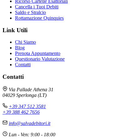
Ricorso Cartelle Esattoriali
Cancella i Tuoi Debiti
Saldo e Stralcio
Rottamazione Quinquies
Link Utili
Chi Siamo
Blog
Prenota Appuntamento
Questionario Valutazione
Contatti
Contatti
Avv. Andrea Galli
×
Via Pallade Athena 31
Online - Risponde subito
04029 Sperlonga (LT)
+39 347 512 3581
+39 388 462 7656
📋 CARTELLE ESATTORIALI
info@salvadebitori.it
Le cartelle esattoriali possono essere contestate
in molti casi. Analizziamo insieme la tua situazione
Lun - Ven: 9:00 - 18:00
per trovare la soluzione migliore.