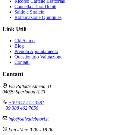
Ricorso Cartelle Esattoriali
Cancella i Tuoi Debiti
Saldo e Stralcio
Rottamazione Quinquies
Link Utili
Chi Siamo
Blog
Prenota Appuntamento
Questionario Valutazione
Contatti
Contatti
Via Pallade Athena 31
Avv. Andrea Galli
×
04029 Sperlonga (LT)
Online - Risponde subito
+39 347 512 3581
+39 388 462 7656
📋 CARTELLE ESATTORIALI
info@salvadebitori.it
Le cartelle esattoriali possono essere contestate
Lun - Ven: 9:00 - 18:00
in molti casi. Analizziamo insieme la tua situazione