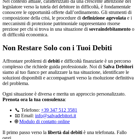
Nel contesto attuale, caratterizzato da una crescente attenzione del
legislatore verso la tutela del debitore in difficoltà, è fondamentale
conoscere le opportunità offerte dall’ordinamento. Gli strumenti di
composizione della crisi, le procedure di
definizione agevolata
e i
meccanismi di protezione patrimoniale rappresentano risorse
preziose per chi si trova in una situazione di
sovraindebitamento
o
di difficoltà economica.
Non Restare Solo con i Tuoi Debiti
Affrontare problemi di
debiti
e difficoltà finanziarie è un percorso
complesso che richiede guida professionale. Noi di
Salva Debitori
siamo al tuo fianco per analizzare la tua situazione, identificare le
soluzioni disponibili e accompagnarti verso la risoluzione definitiva
del problema.
Ogni situazione è diversa e merita un approccio personalizzato.
Prenota ora la tua consulenza
:
📞 Telefono:
+39 347 512 3581
📧 Email:
info@salvadebitori.it
🌐
Modulo di contatto online
Il primo passo verso la
libertà dai debiti
è una telefonata. Fallo
oggi.