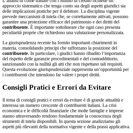
L’analisi di come trattare con l’istituto di credito richiede un
approccio sistematico che tenga conto sia degli aspetti giuridici sia
delle implicazioni pratiche per il debitore. La disciplina vigente
prevede meccanismi di tutela che, se correttamente attivati, possono
garantire una protezione efficace del patrimonio e dei diritti del
contribuente
. È importante sottolineare che ogni caso presenta
peculiarità proprie che richiedono una valutazione personalizzata.
La giurisprudenza recente ha fornito importanti chiarimenti in
materia, consolidando principi che rafforzano la posizione del
contribuente
. In particolare, i giudici hanno ribadito l’importanza
del rispetto delle garanzie procedimentali e del contraddittorio,
sanzionando con la nullità gli atti che non rispettano tali requisiti.
Questa evoluzione giurisprudenziale rappresenta un’opportunità per
i contribuenti che intendono far valere i propri diritti.
Consigli Pratici e Errori da Evitare
Il tema di consigli pratici e errori da evitare è di grande attualità e
interessa un numero crescente di contribuenti italiani. La crisi
economica e le difficoltà finanziarie che molte famiglie e imprese
stanno attraversando rendono fondamentale la conoscenza degli
strumenti di tutela disponibili. In questa sezione analizziamo gli
aspetti più rilevanti della normativa vigente e della prassi applicativa.