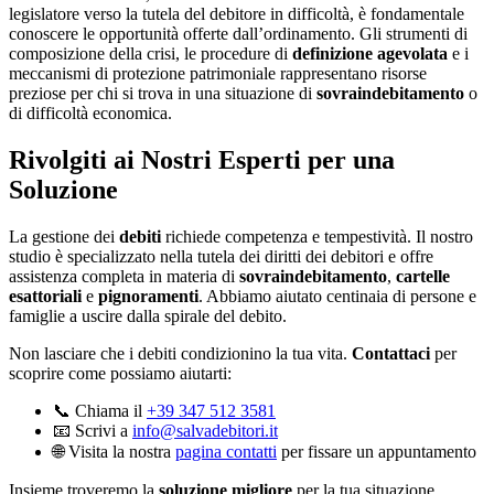
legislatore verso la tutela del debitore in difficoltà, è fondamentale
conoscere le opportunità offerte dall’ordinamento. Gli strumenti di
composizione della crisi, le procedure di
definizione agevolata
e i
meccanismi di protezione patrimoniale rappresentano risorse
preziose per chi si trova in una situazione di
sovraindebitamento
o
di difficoltà economica.
Rivolgiti ai Nostri Esperti per una
Soluzione
La gestione dei
debiti
richiede competenza e tempestività. Il nostro
studio è specializzato nella tutela dei diritti dei debitori e offre
assistenza completa in materia di
sovraindebitamento
,
cartelle
esattoriali
e
pignoramenti
. Abbiamo aiutato centinaia di persone e
famiglie a uscire dalla spirale del debito.
Non lasciare che i debiti condizionino la tua vita.
Contattaci
per
scoprire come possiamo aiutarti:
📞 Chiama il
+39 347 512 3581
📧 Scrivi a
info@salvadebitori.it
🌐 Visita la nostra
pagina contatti
per fissare un appuntamento
Insieme troveremo la
soluzione migliore
per la tua situazione.