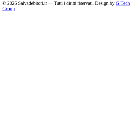
© 2026 Salvadebitori.it — Tutti i diritti riservati. Design by
G Tech
Group