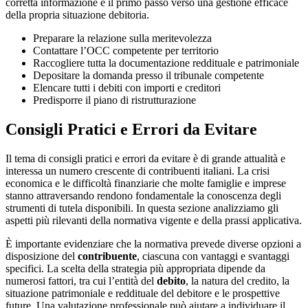
corretta informazione è il primo passo verso una gestione efficace
della propria situazione debitoria.
Preparare la relazione sulla meritevolezza
Contattare l’OCC competente per territorio
Raccogliere tutta la documentazione reddituale e patrimoniale
Depositare la domanda presso il tribunale competente
Elencare tutti i debiti con importi e creditori
Predisporre il piano di ristrutturazione
Consigli Pratici e Errori da Evitare
Il tema di consigli pratici e errori da evitare è di grande attualità e
interessa un numero crescente di contribuenti italiani. La crisi
economica e le difficoltà finanziarie che molte famiglie e imprese
stanno attraversando rendono fondamentale la conoscenza degli
strumenti di tutela disponibili. In questa sezione analizziamo gli
aspetti più rilevanti della normativa vigente e della prassi applicativa.
È importante evidenziare che la normativa prevede diverse opzioni a
disposizione del
contribuente
, ciascuna con vantaggi e svantaggi
specifici. La scelta della strategia più appropriata dipende da
numerosi fattori, tra cui l’entità del
debito
, la natura del credito, la
situazione patrimoniale e reddituale del debitore e le prospettive
future. Una valutazione professionale può aiutare a individuare il