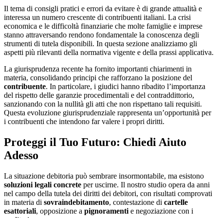
Il tema di consigli pratici e errori da evitare è di grande attualità e
interessa un numero crescente di contribuenti italiani. La crisi
economica e le difficoltà finanziarie che molte famiglie e imprese
stanno attraversando rendono fondamentale la conoscenza degli
strumenti di tutela disponibili. In questa sezione analizziamo gli
aspetti più rilevanti della normativa vigente e della prassi applicativa.
La giurisprudenza recente ha fornito importanti chiarimenti in
materia, consolidando principi che rafforzano la posizione del
contribuente
. In particolare, i giudici hanno ribadito l’importanza
del rispetto delle garanzie procedimentali e del contraddittorio,
sanzionando con la nullità gli atti che non rispettano tali requisiti.
Questa evoluzione giurisprudenziale rappresenta un’opportunità per
i contribuenti che intendono far valere i propri diritti.
Proteggi il Tuo Futuro: Chiedi Aiuto
Adesso
La situazione debitoria può sembrare insormontabile, ma esistono
soluzioni legali concrete
per uscirne. Il nostro studio opera da anni
nel campo della tutela dei diritti dei debitori, con risultati comprovati
in materia di
sovraindebitamento
, contestazione di
cartelle
esattoriali
, opposizione a
pignoramenti
e negoziazione con i