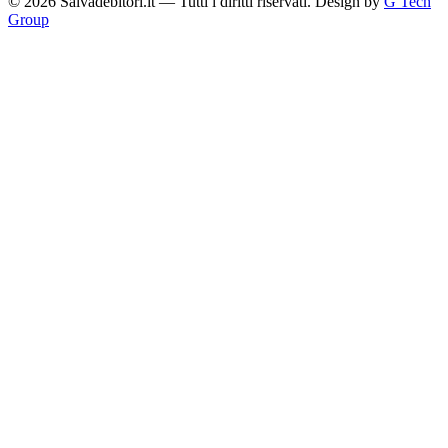
© 2026 Salvadebitori.it — Tutti i diritti riservati. Design by
G Tech
Group