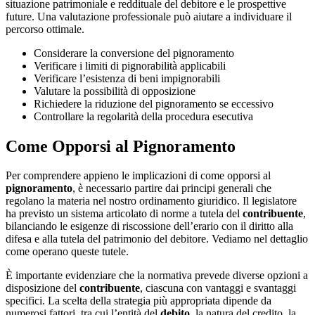
situazione patrimoniale e reddituale del debitore e le prospettive
future. Una valutazione professionale può aiutare a individuare il
percorso ottimale.
Considerare la conversione del pignoramento
Verificare i limiti di pignorabilità applicabili
Verificare l’esistenza di beni impignorabili
Valutare la possibilità di opposizione
Richiedere la riduzione del pignoramento se eccessivo
Controllare la regolarità della procedura esecutiva
Come Opporsi al Pignoramento
Per comprendere appieno le implicazioni di come opporsi al
pignoramento
, è necessario partire dai principi generali che
regolano la materia nel nostro ordinamento giuridico. Il legislatore
ha previsto un sistema articolato di norme a tutela del
contribuente
,
bilanciando le esigenze di riscossione dell’erario con il diritto alla
difesa e alla tutela del patrimonio del debitore. Vediamo nel dettaglio
come operano queste tutele.
È importante evidenziare che la normativa prevede diverse opzioni a
disposizione del
contribuente
, ciascuna con vantaggi e svantaggi
specifici. La scelta della strategia più appropriata dipende da
numerosi fattori, tra cui l’entità del
debito
, la natura del credito, la