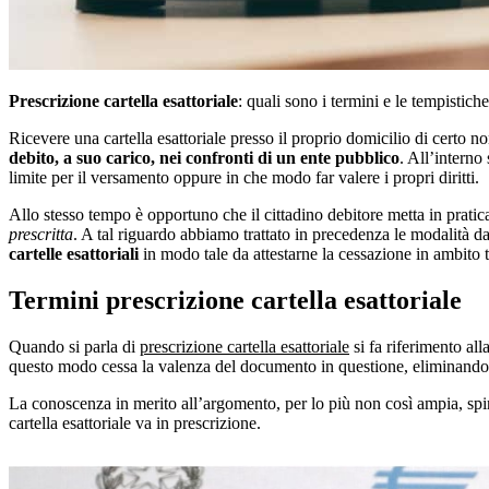
Prescrizione cartella esattoriale
: quali sono i termini e le tempistic
Ricevere una cartella esattoriale presso il proprio domicilio di certo 
debito, a suo carico, nei confronti di un ente pubblico
. All’interno
limite per il versamento oppure in che modo far valere i propri diritti.
Allo stesso tempo è opportuno che il cittadino debitore metta in pratica
prescritta
. A tal riguardo abbiamo trattato in precedenza le modalità d
cartelle esattoriali
in modo tale da attestarne la cessazione in ambito t
Termini prescrizione cartella esattoriale
Quando si parla di
prescrizione cartella esattoriale
si fa riferimento all
questo modo cessa la valenza del documento in questione, eliminando d
La conoscenza in merito all’argomento, per lo più non così ampia, sp
cartella esattoriale va in prescrizione.