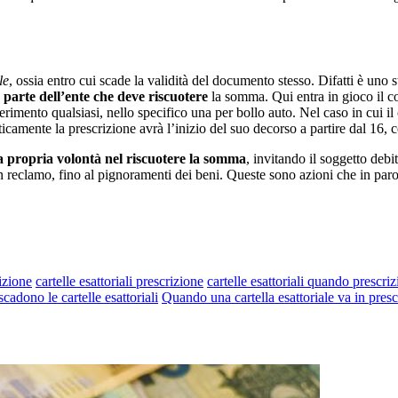
le
, ossia entro cui scade la validità del documento stesso. Difatti è un
 parte dell’ente che deve riscuotere
la somma. Qui entra in gioco il co
iferimento qualsiasi, nello specifico una per bollo auto. Nel caso in cui 
icamente la prescrizione avrà l’inizio del suo decorso a partire dal 16, c
a propria volontà nel riscuotere la somma
, invitando il soggetto debi
, un reclamo, fino al pignoramenti dei beni. Queste sono azioni che in paro
rizione
cartelle esattoriali prescrizione
cartelle esattoriali quando prescri
cadono le cartelle esattoriali
Quando una cartella esattoriale va in presc