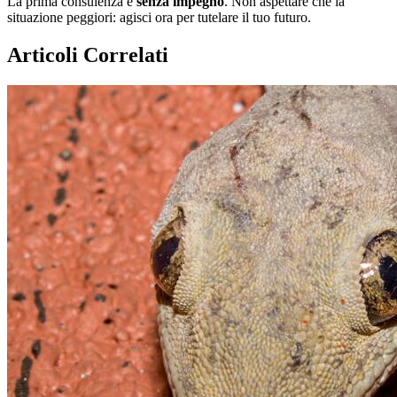
La prima consulenza è
senza impegno
. Non aspettare che la
situazione peggiori: agisci ora per tutelare il tuo futuro.
Articoli Correlati