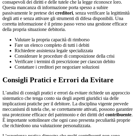
consapevoli dei diritti e delle tutele che la legge riconosce loro.
Questa mancanza di informazione porta spesso a subire
passivamente le pretese dei
creditori
, senza verificare la legittimità
degli atti e senza attivare gli strumenti di difesa disponibili. Una
corretta informazione è il primo passo verso una gestione efficace
della propria situazione debitoria.
Valutare la propria capacità di rimborso
Fare un elenco completo di tutti i debiti
Richiedere assistenza legale specializzata
Considerare le procedure di composizione della crisi
Verificare i termini di prescrizione per ciascun debito
Contattare i creditori per negoziare soluzioni
Consigli Pratici e Errori da Evitare
L’analisi di consigli pratici e errori da evitare richiede un approccio
sistematico che tenga conto sia degli aspetti giuridici sia delle
implicazioni pratiche per il debitore. La disciplina vigente prevede
meccanismi di tutela che, se correttamente attivati, possono garantire
una protezione efficace del patrimonio e dei diritti del
contribuente
.
È importante sottolineare che ogni caso presenta peculiarità proprie
che richiedono una valutazione personalizzata.
L’esperienza pratica dimostra che molti contribuenti non sono