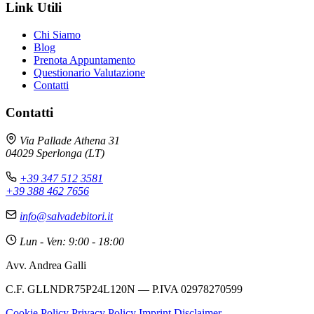
Link Utili
Chi Siamo
Blog
Prenota Appuntamento
Questionario Valutazione
Contatti
Contatti
Via Pallade Athena 31
04029 Sperlonga (LT)
+39 347 512 3581
+39 388 462 7656
info@salvadebitori.it
Lun - Ven: 9:00 - 18:00
Avv. Andrea Galli
C.F. GLLNDR75P24L120N — P.IVA 02978270599
Cookie Policy
Privacy Policy
Imprint
Disclaimer