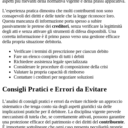
aspetti più rilevanti della normativa vigente e della prassi applicativa.
L’esperienza pratica dimostra che molti contribuenti non sono
consapevoli dei diritti e delle tutele che la legge riconosce loro.
Questa mancanza di informazione porta spesso a subire
passivamente le pretese dei
creditori
, senza verificare la legittimità
degli atti e senza attivare gli strumenti di difesa disponibili. Una
corretta informazione è il primo passo verso una gestione efficace
della propria situazione debitoria.
Verificare i termini di prescrizione per ciascun debito
Fare un elenco completo di tutti i debiti
Richiedere assistenza legale specializzata
Considerare le procedure di composizione della crisi
Valutare la propria capacità di rimborso
Contattare i creditori per negoziare soluzioni
Consigli Pratici e Errori da Evitare
L’analisi di consigli pratici e errori da evitare richiede un approccio
sistematico che tenga conto sia degli aspetti giuridici sia delle
implicazioni pratiche per il debitore. La disciplina vigente prevede
meccanismi di tutela che, se correttamente attivati, possono garantire
una protezione efficace del patrimonio e dei diritti del
contribuente
.
È importante sottolineare che ogni caso presenta peculiarità proprie