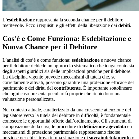
L’
esdebitazione
rappresenta la seconda chance per il debitore
meritevole. Ecco i requisiti e gli effetti della liberazione dai
debiti
.
Cos'è e Come Funziona: Esdebitazione e
Nuova Chance per il Debitore
L’analisi di cos’è e come funziona:
esdebitazione
e nuova chance
per il debitore richiede un approccio sistematico che tenga conto sia
degli aspetti giuridici sia delle implicazioni pratiche per il debitore.
La disciplina vigente prevede meccanismi di tutela che, se
correttamente attivati, possono garantire una protezione efficace del
patrimonio e dei diritti del
contribuente
. È importante sottolineare
che ogni caso presenta peculiarità proprie che richiedono una
valutazione personalizzata.
Nel contesto attuale, caratterizzato da una crescente attenzione del
legislatore verso la tutela del debitore in difficoltà, è fondamentale
conoscere le opportunità offerte dall’ordinamento. Gli strumenti di
composizione della crisi, le procedure di
definizione agevolata
e i
meccanismi di protezione patrimoniale rappresentano risorse
preziose per chi si trova in una situazione di
sovraindebitamento
o