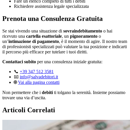
Fare un elenco completo di tutti i debiti
Richiedere assistenza legale specializzata
Prenota una Consulenza Gratuita
Se stai vivendo una situazione di
sovraindebitamento
o hai
ricevuto una
cartella esattoriale
, un
pignoramento
o
un’
intimazione di pagamento
, è il momento di agire. Il nostro team
di professionisti specializzati può valutare la tua posizione e indicarti
il percorso più efficace per tutelare i tuoi diritti.
Contattaci subito
per una consulenza iniziale gratuita:
📞
+39 347 512 3581
📧
info@salvadebitori.it
🌐
Vai alla pagina contatti
Non permettere che i
debiti
ti tolgano la serenità. Insieme possiamo
trovare una via d’uscita.
Articoli Correlati