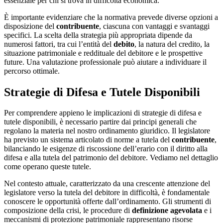
essenziale per chi si trova in difficoltà economica.
È importante evidenziare che la normativa prevede diverse opzioni a
disposizione del
contribuente
, ciascuna con vantaggi e svantaggi
specifici. La scelta della strategia più appropriata dipende da
numerosi fattori, tra cui l’entità del
debito
, la natura del credito, la
situazione patrimoniale e reddituale del debitore e le prospettive
future. Una valutazione professionale può aiutare a individuare il
percorso ottimale.
Strategie di Difesa e Tutele Disponibili
Per comprendere appieno le implicazioni di strategie di difesa e
tutele disponibili, è necessario partire dai principi generali che
regolano la materia nel nostro ordinamento giuridico. Il legislatore
ha previsto un sistema articolato di norme a tutela del
contribuente
,
bilanciando le esigenze di riscossione dell’erario con il diritto alla
difesa e alla tutela del patrimonio del debitore. Vediamo nel dettaglio
come operano queste tutele.
Nel contesto attuale, caratterizzato da una crescente attenzione del
legislatore verso la tutela del debitore in difficoltà, è fondamentale
conoscere le opportunità offerte dall’ordinamento. Gli strumenti di
composizione della crisi, le procedure di
definizione agevolata
e i
meccanismi di protezione patrimoniale rappresentano risorse