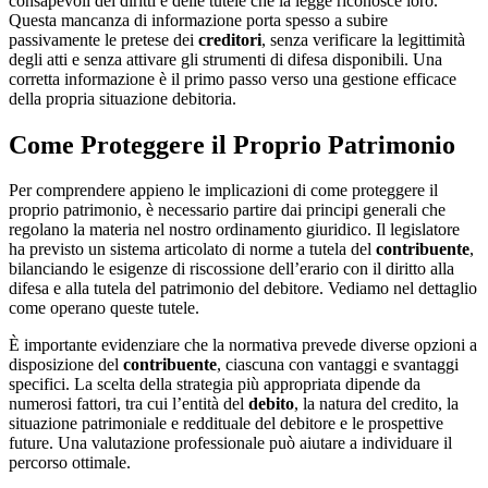
consapevoli dei diritti e delle tutele che la legge riconosce loro.
Questa mancanza di informazione porta spesso a subire
passivamente le pretese dei
creditori
, senza verificare la legittimità
degli atti e senza attivare gli strumenti di difesa disponibili. Una
corretta informazione è il primo passo verso una gestione efficace
della propria situazione debitoria.
Come Proteggere il Proprio Patrimonio
Per comprendere appieno le implicazioni di come proteggere il
proprio patrimonio, è necessario partire dai principi generali che
regolano la materia nel nostro ordinamento giuridico. Il legislatore
ha previsto un sistema articolato di norme a tutela del
contribuente
,
bilanciando le esigenze di riscossione dell’erario con il diritto alla
difesa e alla tutela del patrimonio del debitore. Vediamo nel dettaglio
come operano queste tutele.
È importante evidenziare che la normativa prevede diverse opzioni a
disposizione del
contribuente
, ciascuna con vantaggi e svantaggi
specifici. La scelta della strategia più appropriata dipende da
numerosi fattori, tra cui l’entità del
debito
, la natura del credito, la
situazione patrimoniale e reddituale del debitore e le prospettive
future. Una valutazione professionale può aiutare a individuare il
percorso ottimale.