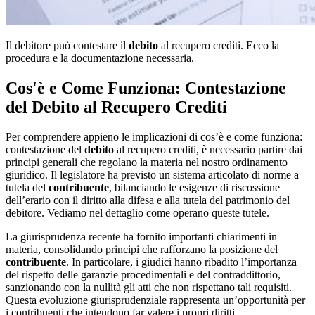
Il debitore può contestare il
debito
al recupero crediti. Ecco la
procedura e la documentazione necessaria.
Cos'è e Come Funziona: Contestazione
del Debito al Recupero Crediti
Per comprendere appieno le implicazioni di cos’è e come funziona:
contestazione del
debito
al recupero crediti, è necessario partire dai
principi generali che regolano la materia nel nostro ordinamento
giuridico. Il legislatore ha previsto un sistema articolato di norme a
tutela del
contribuente
, bilanciando le esigenze di riscossione
dell’erario con il diritto alla difesa e alla tutela del patrimonio del
debitore. Vediamo nel dettaglio come operano queste tutele.
La giurisprudenza recente ha fornito importanti chiarimenti in
materia, consolidando principi che rafforzano la posizione del
contribuente
. In particolare, i giudici hanno ribadito l’importanza
del rispetto delle garanzie procedimentali e del contraddittorio,
sanzionando con la nullità gli atti che non rispettano tali requisiti.
Questa evoluzione giurisprudenziale rappresenta un’opportunità per
i contribuenti che intendono far valere i propri diritti.