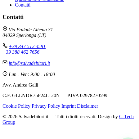
Contatti
Contatti
Avv. Andrea Galli
×
Via Pallade Athena 31
Online - Risponde subito
04029 Sperlonga (LT)
+39 347 512 3581
+39 388 462 7656
💬 ASSISTENZA DEBITI
info@salvadebitori.it
Ciao! Sono qui per aiutarti con qualsiasi problema
legato ai debiti. Raccontami la tua situazione,
Lun - Ven: 9:00 - 18:00
troveremo insieme la soluzione migliore.
Avv. Andrea Galli
Avvocato - Studio Salvadebitori
12:10
C.F. GLLNDR75P24L120N — P.IVA 02978270599
Cookie Policy
Privacy Policy
Imprint
Disclaimer
Inizia Conversazione
© 2026 Salvadebitori.it — Tutti i diritti riservati. Design by
G Tech
Group
Tempo medio di risposta: 2 minuti