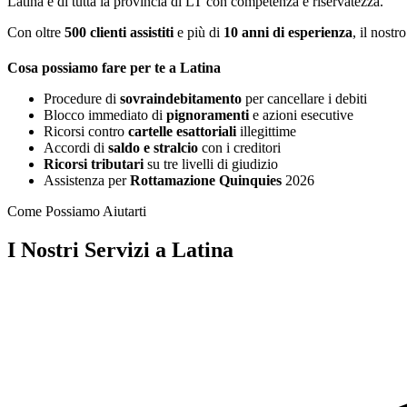
Latina e di tutta la provincia di LT con competenza e riservatezza.
Con oltre
500 clienti assistiti
e più di
10 anni di esperienza
, il nostr
Cosa possiamo fare per te a Latina
Procedure di
sovraindebitamento
per cancellare i debiti
Blocco immediato di
pignoramenti
e azioni esecutive
Ricorsi contro
cartelle esattoriali
illegittime
Accordi di
saldo e stralcio
con i creditori
Ricorsi tributari
su tre livelli di giudizio
Assistenza per
Rottamazione Quinquies
2026
Come Possiamo Aiutarti
I Nostri Servizi a Latina