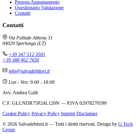
Prenota Appuntamento
Questionario Valutazione
Contatti
Contatti
Avv. Andrea Galli
×
Via Pallade Athena 31
Online - Risponde subito
04029 Sperlonga (LT)
+39 347 512 3581
+39 388 462 7656
💬 ASSISTENZA DEBITI
info@salvadebitori.it
Ciao! Sono qui per aiutarti con qualsiasi problema
legato ai debiti. Raccontami la tua situazione,
Lun - Ven: 9:00 - 18:00
troveremo insieme la soluzione migliore.
Avv. Andrea Galli
Avvocato - Studio Salvadebitori
08:30
C.F. GLLNDR75P24L120N — P.IVA 02978270599
Cookie Policy
Privacy Policy
Imprint
Disclaimer
Inizia Conversazione
© 2026 Salvadebitori.it — Tutti i diritti riservati. Design by
G Tech
Group
Tempo medio di risposta: 2 minuti