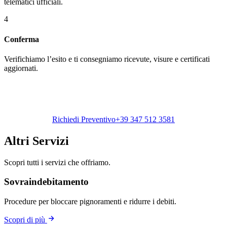
telematici ufficiali.
4
Conferma
Verifichiamo l’esito e ti consegniamo ricevute, visure e certificati
aggiornati.
Pratiche Camerali Senza Stress
Affida a noi le tue pratiche con la Camera di Commercio.
Precisione, velocità e zero pensieri.
Richiedi Preventivo
+39 347 512 3581
Altri Servizi
Scopri tutti i servizi che offriamo.
Sovraindebitamento
Procedure per bloccare pignoramenti e ridurre i debiti.
Scopri di più