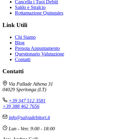
Cancella i Tuoi Debiti
Saldo e Stralcio
Rottamazione Quinquies
Link Utili
Chi Siamo
Blog
Prenota Appuntamento
Questionario Valutazione
Contatti
Contatti
Avv. Andrea Galli
×
Online - Risponde subito
Via Pallade Athena 31
04029 Sperlonga (LT)
+39 347 512 3581
+39 388 462 7656
💬 ASSISTENZA DEBITI
Ciao! Sono qui per aiutarti con qualsiasi problema
info@salvadebitori.it
legato ai debiti. Raccontami la tua situazione,
troveremo insieme la soluzione migliore.
Lun - Ven: 9:00 - 18:00
Avvocato - Studio Salvadebitori