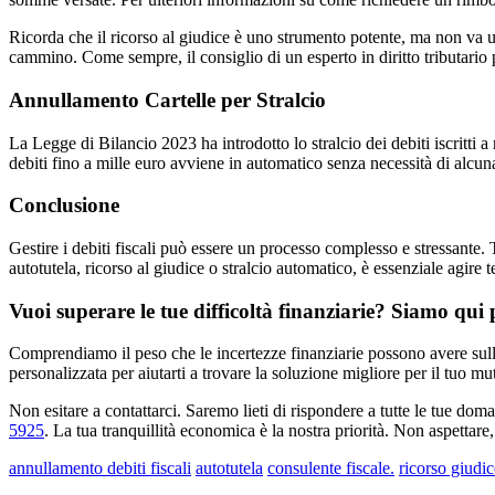
Ricorda che il ricorso al giudice è uno strumento potente, ma non va u
cammino. Come sempre, il consiglio di un esperto in diritto tributario pu
Annullamento Cartelle per Stralcio
La Legge di Bilancio 2023 ha introdotto lo stralcio dei debiti iscritti
debiti fino a mille euro avviene in automatico senza necessità di alcuna
Conclusione
Gestire i debiti fiscali può essere un processo complesso e stressante. T
autotutela, ricorso al giudice o stralcio automatico, è essenziale agire
Vuoi superare le tue difficoltà finanziarie? Siamo qui p
Comprendiamo il peso che le incertezze finanziarie possono avere sulla 
personalizzata per aiutarti a trovare la soluzione migliore per il tuo mu
Non esitare a contattarci. Saremo lieti di rispondere a tutte le tue doma
5925
. La tua tranquillità economica è la nostra priorità. Non aspettare,
annullamento debiti fiscali
autotutela
consulente fiscale.
ricorso giudic