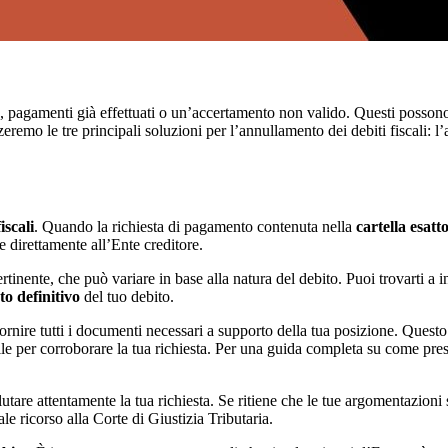
colo, pagamenti già effettuati o un’accertamento non valido. Questi posso
emo le tre principali soluzioni per l’annullamento dei debiti fiscali: l’aut
iscali
. Quando la richiesta di pagamento contenuta nella
cartella esatt
e direttamente all’Ente creditore.
rtinente, che può variare in base alla natura del debito. Puoi trovarti a i
o definitivo
del tuo debito.
ornire tutti i documenti necessari a supporto della tua posizione. Quest
utile per corroborare la tua richiesta. Per una guida completa su come pr
lutare attentamente la tua richiesta. Se ritiene che le tue argomentazion
uale ricorso alla Corte di Giustizia Tributaria.