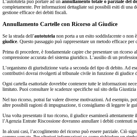
L’autotutela può portare ad un
annullamento totale o parziale del d
completamente. Per informazioni dettagliate sui possibili esiti di una 
gestione efficace dei debiti fiscali.
Annullamento Cartelle con Ricorso al Giudice
Se la strada dell’
autotutela
non porta a un esito soddisfacente o non è 
giudice
. Questo passaggio può rappresentare un metodo efficace per cont
Prima di procedere, è fondamentale capire che presentare un ricorso al
comprensione accurata del sistema giuridico. L’ausilio di un professioni
L’organismo di giurisdizione varia a seconda del tipo di debito. Ad esem
contributivi dovrai rivolgerti al tribunale civile in funzione di giudice d
Ogni cartella esattoriale dovrebbe contenere tutte le informazioni nece
limitato. Puoi consultare le scadenze specifiche sul sito della Giustizia 
Nel tuo ricorso, potrai far valere diverse motivazioni. Ad esempio, potres
altre possibili ragioni di impugnazione, ti consigliamo di leggere le gu
Una volta presentato il tuo ricorso, il giudice esaminerà attentamente i
l’Agenzia Entrate Riscossione dovranno annullare i debiti contenuti nel
In alcuni casi, l’accoglimento del ricorso può essere parziale. Ciò signi
somme versate. Per ulteriori informazioni su come richiedere un rimbor