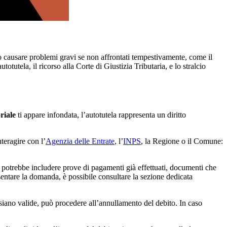
no causare problemi gravi se non affrontati tempestivamente, come il
otutela, il ricorso alla Corte di Giustizia Tributaria, e lo stralcio
oriale
ti appare infondata, l’autotutela rappresenta un diritto
nteragire con l’
Agenzia delle Entrate
, l’
INPS
, la Regione o il Comune:
o potrebbe includere prove di pagamenti già effettuati, documenti che
esentare la domanda, è possibile consultare la sezione dedicata
i siano valide, può procedere all’annullamento del debito. In caso