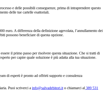
processo e delle possibili conseguenze, prima di intraprendere questo
nto delle tue cartelle esattoriali.
.000 euro. A differenza della definizione agevolata, l’annullamento dei
debiti possono beneficiare di questa opzione.
essere il primo passo per risolvere questa situazione. Che si tratti di
sperto per capire quale soluzione è più adatta alla tua situazione.
eam di esperti è pronto ad offrirti supporto e consulenza
iaria. Puoi scriverci a
info@salvadebitori.it
o chiamarci al
389 531