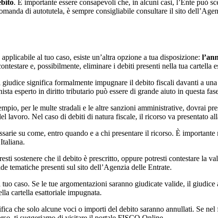
ebito
. È importante essere consapevoli che, in alcuni casi, l’Ente può sce
domanda di autotutela, è sempre consigliabile consultare il sito dell’Age
applicabile al tuo caso, esiste un’altra opzione a tua disposizione:
l’ann
estare e, possibilmente, eliminare i debiti presenti nella tua cartella es
 giudice significa formalmente impugnare il debito fiscali davanti a un
sta esperto in diritto tributario può essere di grande aiuto in questa fase
pio, per le multe stradali e le altre sanzioni amministrative, dovrai pres
el lavoro. Nel caso di debiti di natura fiscale, il ricorso va presentato al
ssarie su come, entro quando e a chi presentare il ricorso. È importante 
Italiana.
ti sostenere che il debito è prescritto, oppure potresti contestare la vali
ide tematiche presenti sul sito dell’Agenzia delle Entrate.
l tuo caso. Se le tue argomentazioni saranno giudicate valide, il giudice 
la cartella esattoriale impugnata.
fica che solo alcune voci o importi del debito saranno annullati. Se nel f
so, ti suggeriamo di visitare il portale FISCO Online.