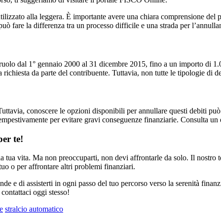
tilizzato alla leggera. È importante avere una chiara comprensione del 
ò fare la differenza tra un processo difficile e una strada per l’annullame
 a ruolo dal 1° gennaio 2000 al 31 dicembre 2015, fino a un importo di 1
 richiesta da parte del contribuente. Tuttavia, non tutte le tipologie di 
uttavia, conoscere le opzioni disponibili per annullare questi debiti può 
 tempestivamente per evitare gravi conseguenze finanziarie. Consulta un e
er te!
tua vita. Ma non preoccuparti, non devi affrontarle da solo. Il nostro t
tuo o per affrontare altri problemi finanziari.
nde e di assisterti in ogni passo del tuo percorso verso la serenità finanz
 contattaci oggi stesso!
e
stralcio automatico